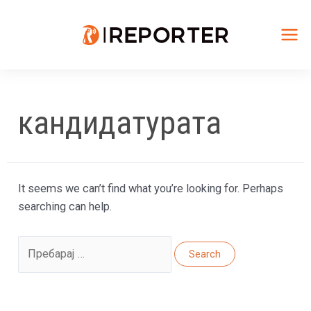
Skip
to
content
Mai
Me
кандидатурата
It seems we can’t find what you’re looking for. Perhaps
searching can help.
Search
for: