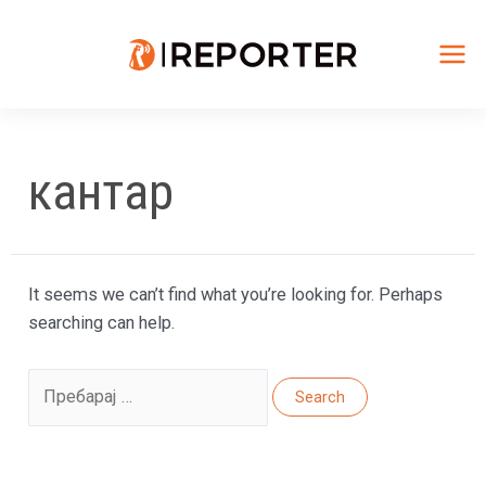
Skip
to
content
Mai
Me
кантар
It seems we can’t find what you’re looking for. Perhaps
searching can help.
Search
for: