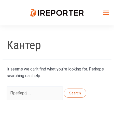
Skip
to
content
Mai
Me
Кантер
It seems we can’t find what you’re looking for. Perhaps
searching can help.
Search
for: