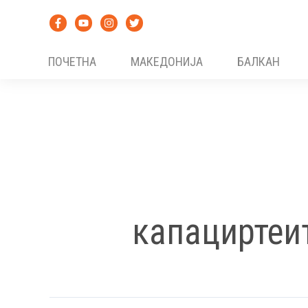
Skip
to
content
ПОЧЕТНА
МАКЕДОНИЈА
БАЛКАН
капациртеи