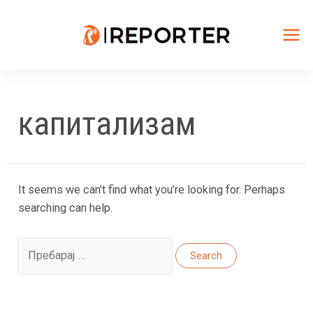
Skip
to
content
Mai
Me
капитализам
It seems we can’t find what you’re looking for. Perhaps
searching can help.
Search
for: