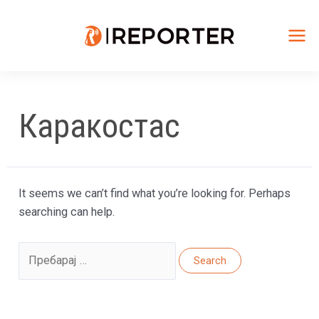
Skip
to
content
Mai
Me
Каракостас
It seems we can’t find what you’re looking for. Perhaps
searching can help.
Search
for: