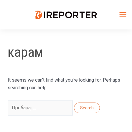
Skip
to
content
Mai
Me
карам
It seems we can’t find what you’re looking for. Perhaps
searching can help.
Search
for: