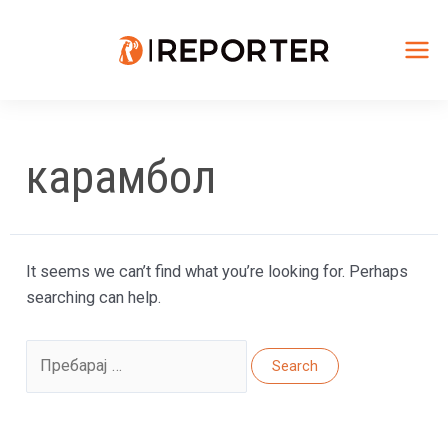
Skip
to
content
Mai
Me
карамбол
It seems we can’t find what you’re looking for. Perhaps
searching can help.
Search
for: