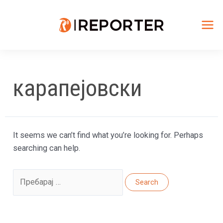
Skip
to
content
Mai
Me
карапејовски
It seems we can’t find what you’re looking for. Perhaps
searching can help.
Search
for: