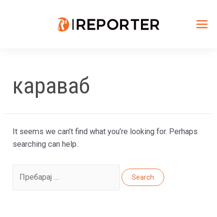
Skip
to
content
Mai
Me
караваб
It seems we can’t find what you’re looking for. Perhaps
searching can help.
Search
for: