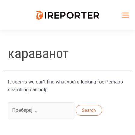
Skip
to
content
Mai
Me
караванот
It seems we can’t find what you’re looking for. Perhaps
searching can help.
Search
for: