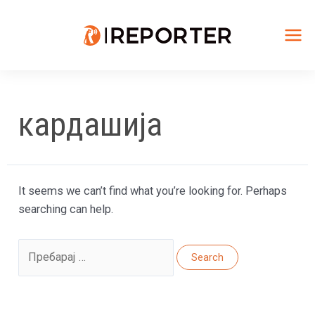
Skip
to
content
Mai
Me
кардашија
It seems we can’t find what you’re looking for. Perhaps
searching can help.
Search
for: