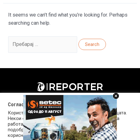
It seems we can’t find what you’re looking for. Perhaps
searching can help.
Search
for:
Согласност за колачиња (cookies)
Користиме колачиња за оптимизирање на страницата.
Некои од колачињата се од суштинско значење за
работата на страницата, а други помагаат да ја
подобриме оваа интернет страница и вашето
корисничко искуство. Напомена: задолжителните