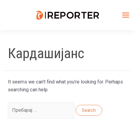
Skip
to
content
Mai
Me
Кардашијанс
It seems we can’t find what you’re looking for. Perhaps
searching can help.
Search
for: