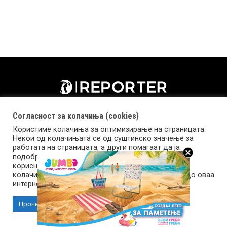
Согласност за колачиња (cookies)
Користиме колачиња за оптимизирање на страницата.
Некои од колачињата се од суштинско значење за
работата на страницата, а други помагаат да ја
подобриме оваа интернет страница и вашето
корисничко искуство. Напомена: задолжителните
колачиња се неопходни за користење и пристап до оваа
Импресум
Маркетинг
Контакт
Услови за користење
интернет страница.
Прочитај повеќе
Прифати колачиња
Copyright © 2026 Reporter.mk | Member of Clip Media Group