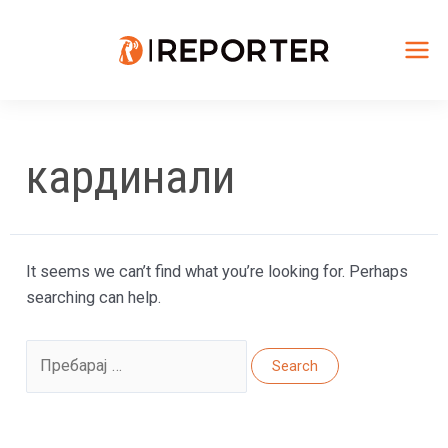
Skip
to
content
Mai
Me
кардинали
It seems we can’t find what you’re looking for. Perhaps
searching can help.
Search
for: