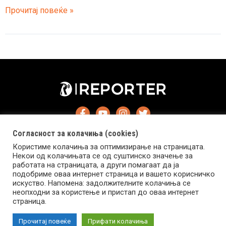
Водителот
Прочитај повеќе »
Карл
Стефановиќ:
Принцот
Чарлс
и
принцезата
Шарлот
се
вонземјани
Согласност за колачиња (cookies)
Користиме колачиња за оптимизирање на страницата.
Некои од колачињата се од суштинско значење за
работата на страницата, а други помагаат да ја
подобриме оваа интернет страница и вашето корисничко
искуство. Напомена: задолжителните колачиња се
Импресум
Маркетинг
Контакт
Услови за користење
неопходни за користење и пристап до оваа интернет
страница.
Copyright © 2026 Reporter.mk | Member of Clip Media Group
Прочитај повеќе
Прифати колачиња