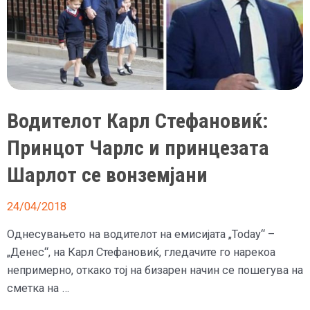
Водителот Карл Стефановиќ:
Принцот Чарлс и принцезата
Шарлот се вонземјани
24/04/2018
Однесувањето на водителот на емисијата „Today“ –
„Денес“, на Карл Стефановиќ, гледачите го нарекоа
непримерно, откако тој на бизарен начин се пошегува на
сметка на …