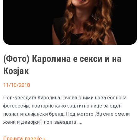
(Фото) Каролина е секси и на
Козјак
11/10/2018
Поп-ѕвездата Каролина Гочева сними нова есенска
фотосесија, повторно како заштитно лице за еден
познат италијански бренд. Под мотото „За сите смели
жени и девојки“, поп-ѕвездата …
(Фото)
Прочитај повеќе »