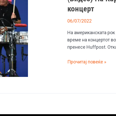
концерт
06/07/2022
На американската рок
време на концертот во
пренесе Huffpost. Отк
(Видео)
Прочитај повеќе »
На
Карлос
Сантана
му
се
слоши
на