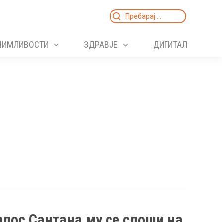
Search
for:
НИМЛИВОСТИ
ЗДРАВЈЕ
ДИГИТАЛ
рлос Сантана му се слоши на