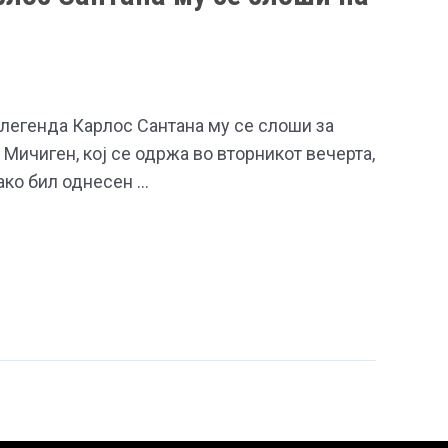
 легенда Карлос Сантана му се слоши за
 Мичиген, кој се одржа во вторникот вечерта,
ако бил однесен …