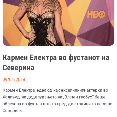
Кармен Електра во фустанот на
Северина
09/01/2018
Кармен Електра, една од најсексапилните актерки во
Холивуд, на доделувањето на „Златен глобус“ беше
облечена во фустан што го пред две години го носеше
Северина …