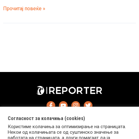
Кармен
Прочитај повеќе »
Електра
во
фустанот
на
Северина
Согласност за колачиња (cookies)
Користиме колачиња за оптимизирање на страницата.
Некои од колачињата се од суштинско значење за
работата на страницата, а други помагаат да ја