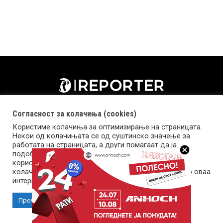
Согласност за колачиња (cookies)
Користиме колачиња за оптимизирање на страницата.
Некои од колачињата се од суштинско значење за
работата на страницата, а други помагаат да ја
подобриме оваа интернет страница и вашето
корисничко искуство. Напомена: задолжителните
колачиња се неопходни за користење и пристап до оваа
Импресум
Маркетинг
Контакт
Услови за користење
интернет страница.
Прочитај повеќе
Прифати колачиња
Copyright © 2026 Reporter.mk | Member of Clip Media Group