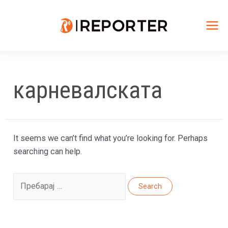
Skip
to
content
Mai
Me
карневалската
It seems we can’t find what you’re looking for. Perhaps
searching can help.
Search
for: