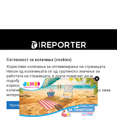
Согласност за колачиња (cookies)
Користиме колачиња за оптимизирање на страницата.
Некои од колачињата се од суштинско значење за
работата на страницата, а други помагаат да ја
подобриме оваа интернет страница и вашето
корисничко искуство. Напомена: задолжителните
колачиња се неопходни за користење и пристап до оваа
Импресум
Маркетинг
Контакт
Услови за користење
интернет страница.
Прочитај повеќе
Прифати колачиња
Copyright © 2026 Reporter.mk | Member of Clip Media Group