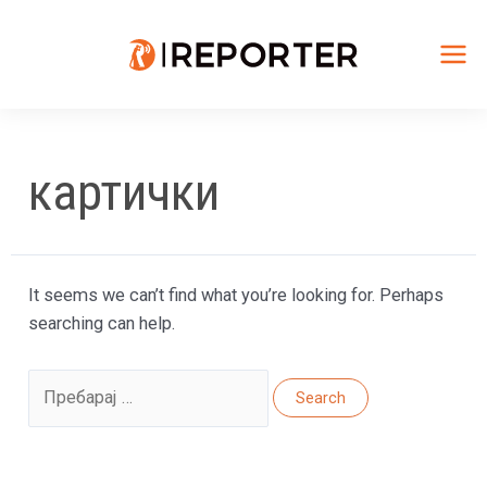
Skip
to
content
Mai
Me
картички
It seems we can’t find what you’re looking for. Perhaps
searching can help.
Search
for: