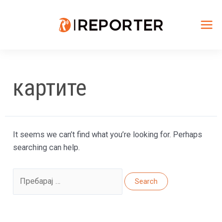
Skip
to
content
Mai
Me
картите
It seems we can’t find what you’re looking for. Perhaps
searching can help.
Search
for: