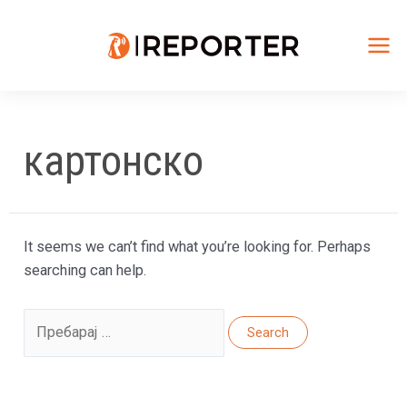
Skip
to
content
Mai
Me
картонско
It seems we can’t find what you’re looking for. Perhaps
searching can help.
Search
for: