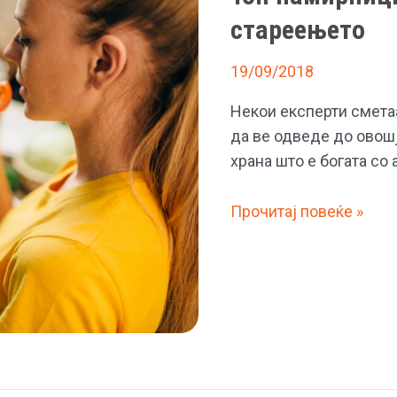
стареењето
19/09/2018
Некои експерти смета
да ве одведе до овошј
храна што е богата со
Топ
Прочитај повеќе »
намирници
што
го
забавуваат
стареењето