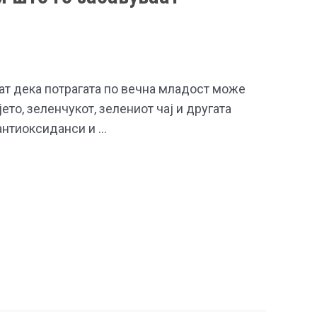
ат дека потрагата по вечна младост може
ето, зеленчукот, зелениот чај и другата
 антиоксиданси и …