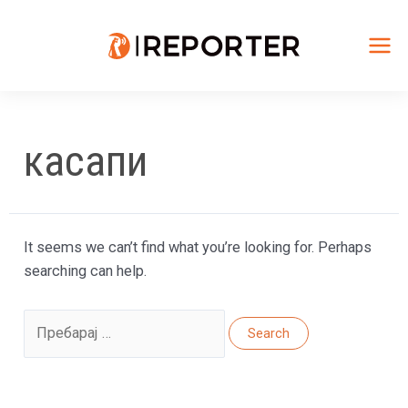
Skip
to
content
Mai
Me
касапи
It seems we can’t find what you’re looking for. Perhaps
searching can help.
Search
for: