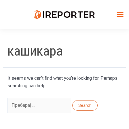
Skip
to
content
Mai
Me
кашикара
It seems we can’t find what you’re looking for. Perhaps
searching can help.
Search
for: