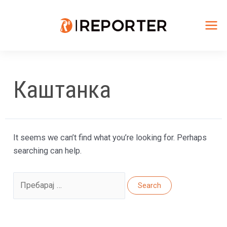
Skip
to
content
Mai
Me
Каштанка
It seems we can’t find what you’re looking for. Perhaps
searching can help.
Search
for: