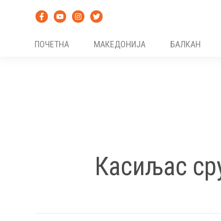
Skip
to
content
ПОЧЕТНА
МАКЕДОНИЈА
БАЛКАН
Касиљас ср