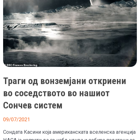
Траги од вонземјани откриени
во соседството во нашиот
Сончев систем
09/07/2021
Сондата Касини која американската вселенска агенција