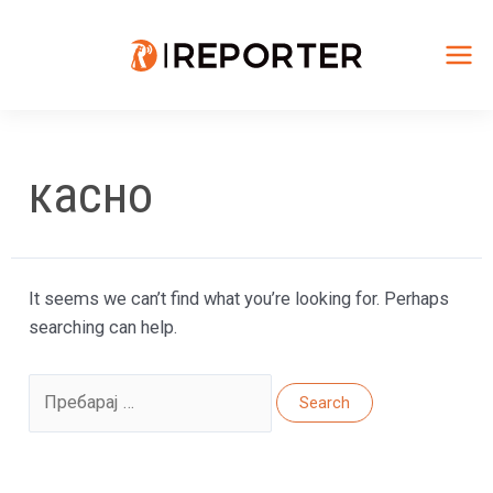
Skip
to
content
Mai
Me
касно
It seems we can’t find what you’re looking for. Perhaps
searching can help.
Search
for: