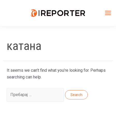
Skip
to
content
Mai
Me
катана
It seems we can’t find what you’re looking for. Perhaps
searching can help.
Search
for: