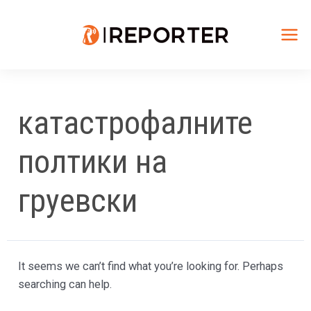
Skip
to
content
Mai
Me
катастрофалните
полтики на
груевски
It seems we can’t find what you’re looking for. Perhaps
searching can help.