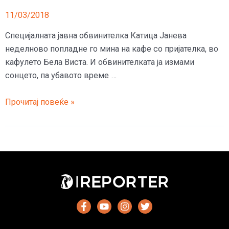
11/03/2018
Специјалната јавна обвинителка Катица Јанева
неделново попладне го мина на кафе со пријателка, во
кафулето Бела Виста. И обвинителката ја измами
сонцето, па убавото време …
Катица
Прочитај повеќе »
се
опушта
со
пушење