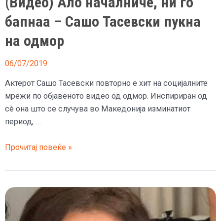
(Видео) Ало началниче, ни го
бапнаа – Сашо Тасевски пукна
на одмор
06/07/2019
Актерот Сашо Тасевски повторно е хит на социјалните
мрежи по објавеното видео од одмор. Инспириран од
сè она што се случува во Македонија изминатиот
период, …
(Видео)
Прочитај повеќе »
Ало
началниче,
ни
го
бапнаа