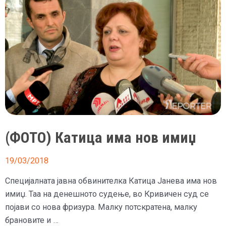
(ФОТО) Катица има нов имиџ
19/03/2018
Специјалната јавна обвинителка Катица Јанева има нов
имиџ. Таа на денешното судење, во Кривичен суд се
појави со нова фризура. Малку потскратена, малку
брановите и …