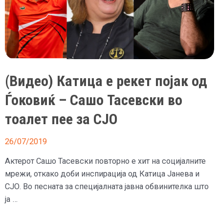
(Видео) Катица е рекет појак од
Ѓоковиќ – Сашо Тасевски во
тоалет пее за СЈО
26/07/2019
Актерот Сашо Тасевски повторно е хит на социјалните
мрежи, откако доби инспирација од Катица Јанева и
СЈО. Во песната за специјалната јавна обвинителка што
ја …