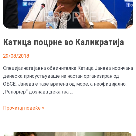
Катица поцрне во Каликратија
29/08/2018
Специјалната јавна обвинителка Катица Јанева исончана
денеска присуствуваше на настан организиран од
ОБСЕ. Јанева е тазе вратена од море, а неофицијално,
„Репортер“ дознава дека таа …
Катица
Прочитај повеќе »
поцрне
во
Каликратија