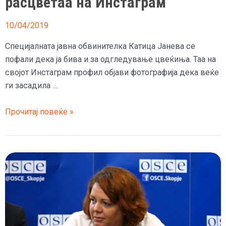
расцветаа на Инстаграм
10/04/2019
Специјалната јавна обвинителка Катица Јанева се
пофали дека ја бива и за одгледување цвеќиња. Таа на
својот Инстаграм профил објави фотографија дека веќе
ги засадила …
(Фото)
Прочитај повеќе »
Китките
на
Ката
расцветаа
на
Инстаграм