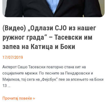
(Видео) „Одлази СЈО из нашег
ружног града“ – Тасевски им
запеа на Катица и Боки
17/07/2019
Актерот Сашо Тасевски повторно стана хит на
социјалните мрежи. По песните за Пендаровски и
Мијалков, тој сега на „Фејсбук“ пее за апсењето на Боки
13 …
(Видео)
Прочитај повеќе »
„Одлази