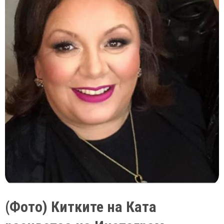
–
Сашо
Тасевски
пукна
на
одмор
(Фото) Китките на Ката