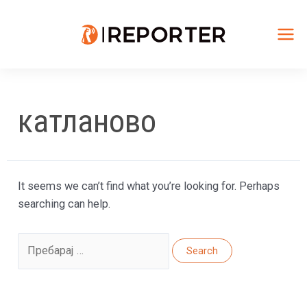
Skip
to
content
Mai
Me
катланово
It seems we can’t find what you’re looking for. Perhaps
searching can help.
Search
for: