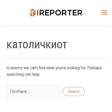
Skip
to
content
Mai
Me
католичкиот
It seems we can’t find what you’re looking for. Perhaps
searching can help.
Search
for: