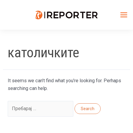
Skip
to
content
Mai
Me
католичките
It seems we can’t find what you’re looking for. Perhaps
searching can help.
Search
for: