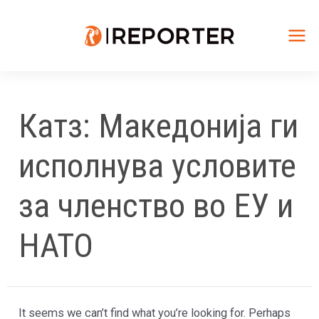
Skip
to
content
Mai
Me
Катз: Македонија ги
исполнува условите
за членство во ЕУ и
НАТО
It seems we can’t find what you’re looking for. Perhaps