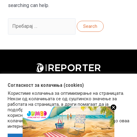
searching can help.
Search
for:
Согласност за колачиња (cookies)
Користиме колачиња за оптимизирање на страницата.
Некои од колачињата се од суштинско значење за
работата на страницата, а други помагаат да ја
подобриме оваа интернет страница и вашето
корисничко искуство. Напомена: задолжителните
колачиња се неопходни за користење и пристап до оваа
Импресум
Маркетинг
Контакт
Услови за користење
интернет страница.