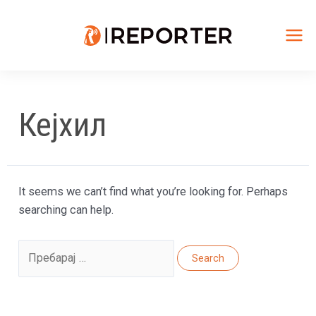
Skip
to
content
Mai
Me
Кејхил
It seems we can’t find what you’re looking for. Perhaps
searching can help.
Search
for: