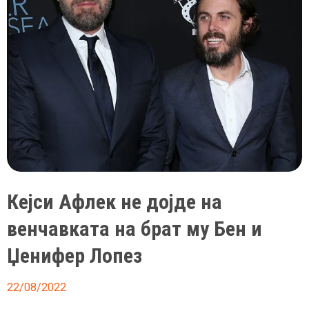
Кејси Афлек не дојде на
венчавката на брат му Бен и
Џенифер Лопез
22/08/2022