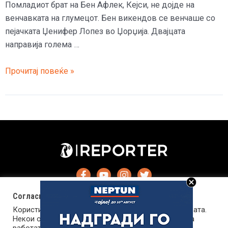
Помладиот брат на Бен Афлек, Кејси, не дојде на
венчавката на глумецот. Бен викендов се венчаше со
пејачката Џенифер Лопез во Џорџија. Двајцата
направија голема …
Кејси
Прочитај повеќе »
Афлек
не
дојде
на
венчавката
на
брат
му
Бен
Согласност за колачиња (cookies)
и
Користиме колачиња за оптимизирање на страницата.
Џенифер
Некои од колачињата се од суштинско значење за