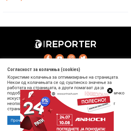
и
помогнал
кога
останала
без
гориво
во
опасен
дел
Согласност за колачиња (cookies)
од
Користиме колачиња за оптимизирање на страницата.
градот
Некои од колачињата се од суштинско значење за
работата на страницата, а други помагаат да ја
подобриме оваа интернет страница и вашето корисничко
искуство. Напомена: задолжителните колачиња се
Импресум
Маркетинг
Контакт
Услови за користење
неопходни за користење и пристап до оваа интернет
страница.
Copyright © 2026 Reporter.mk | Member of Clip Media Group
Прочитај повеќе
Прифати колачиња