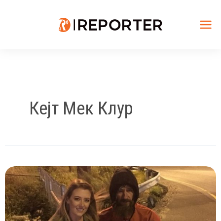
Skip
to
content
Mai
Me
Кејт Мек Клур