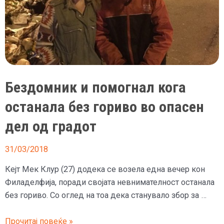
Бездомник и помогнал кога
останала без гориво во опасен
дел од градот
31/03/2018
Кејт Мек Клур (27) додека се возела една вечер кон
Филаделфија, поради својата невнимателност останала
без гориво. Со оглед на тоа дека станувало збор за …
Бездомник
Прочитај повеќе »