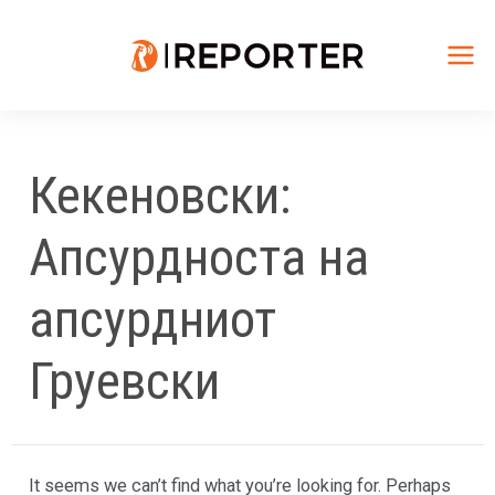
Skip
to
content
Mai
Me
Кекеновски:
Апсурдноста на
апсурдниот
Груевски
It seems we can’t find what you’re looking for. Perhaps