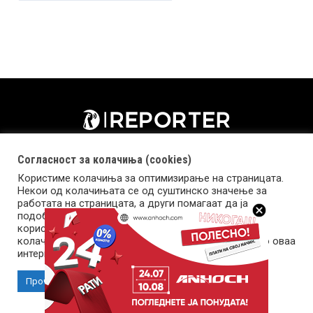
Согласност за колачиња (cookies)
Користиме колачиња за оптимизирање на страницата.
Некои од колачињата се од суштинско значење за
работата на страницата, а други помагаат да ја
подобриме оваа интернет страница и вашето
корисничко искуство. Напомена: задолжителните
колачиња се неопходни за користење и пристап до оваа
Импресум
Маркетинг
Контакт
Услови за користење
интернет страница.
Прочитај повеќе
Прифати колачиња
Copyright © 2026 Reporter.mk | Member of Clip Media Group