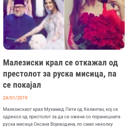
Малезиски крал се откажал од
престолот за руска мисица, па
се покајал
24/01/2019
Малезискиот крал Мухамед Пети од Келантан, кој се
одрекол од престолот за да се ожени со поранешната
руска мисица Оксана Војеводина, по само неколку