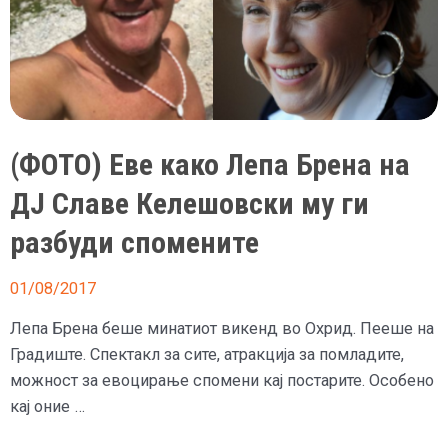
(ФОТО) Еве како Лепа Брена на
ДЈ Славе Келешовски му ги
разбуди спомените
01/08/2017
Лепа Брена беше минатиот викенд во Охрид. Пееше на
Градиште. Спектакл за сите, атракција за помладите,
можност за евоцирање спомени кај постарите. Особено
кај оние …