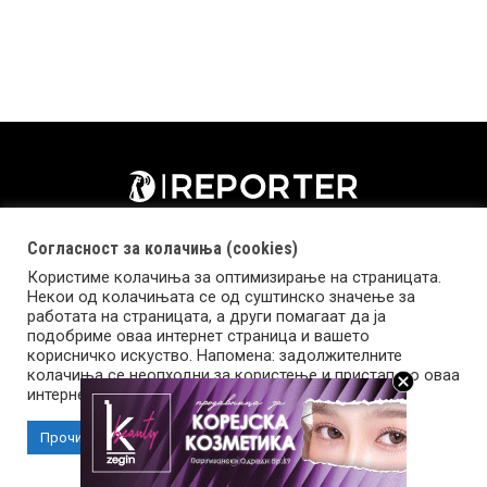
Согласност за колачиња (cookies)
Користиме колачиња за оптимизирање на страницата.
Некои од колачињата се од суштинско значење за
работата на страницата, а други помагаат да ја
подобриме оваа интернет страница и вашето
корисничко искуство. Напомена: задолжителните
колачиња се неопходни за користење и пристап до оваа
Импресум
Маркетинг
Контакт
Услови за користење
интернет страница.
Прочитај повеќе
Прифати колачиња
Copyright © 2026 Reporter.mk | Member of Clip Media Group