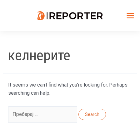
Skip
to
content
Mai
Me
келнерите
It seems we can’t find what you’re looking for. Perhaps
searching can help.
Search
for: