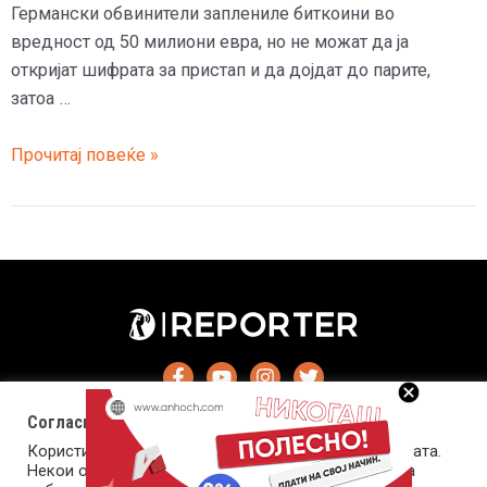
Германски обвинители заплениле биткоини во
вредност од 50 милиони евра, но не можат да ја
откријат шифрата за пристап и да дојдат до парите,
затоа …
Запленети
Прочитај повеќе »
50
милиони
евра
во
биткоини,
измамникот
е
во
затвор
Согласност за колачиња (cookies)
и
Користиме колачиња за оптимизирање на страницата.
никој
Некои од колачињата се од суштинско значење за