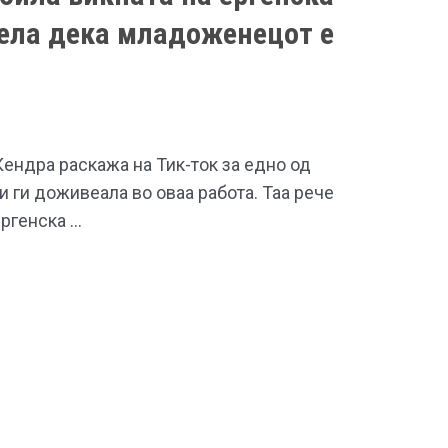
аела дека младоженецот е
ендра раскажа на Тик-ток за едно од
и ги доживеала во оваа работа. Таа рече
ергенска …