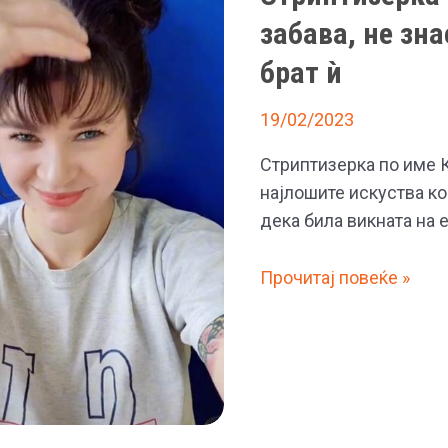
забава, не зн
брат ѝ
19/02/2023
Стриптизерка по име К
најлошите искуства ко
дека била викната на 
Стриптизерка
Прочитај повеќе »
била
викната
на
ергенска
забава,
не