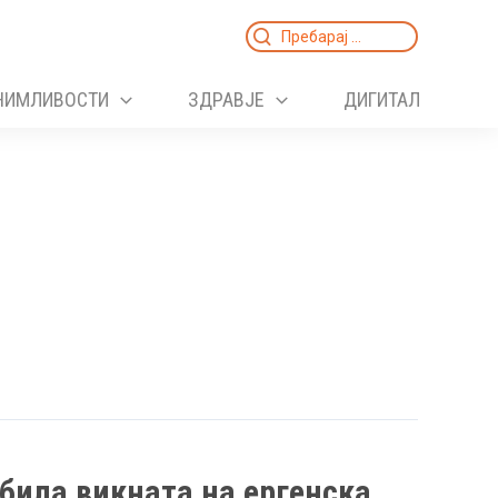
Search
for:
НИМЛИВОСТИ
ЗДРАВЈЕ
ДИГИТАЛ
била викната на ергенска