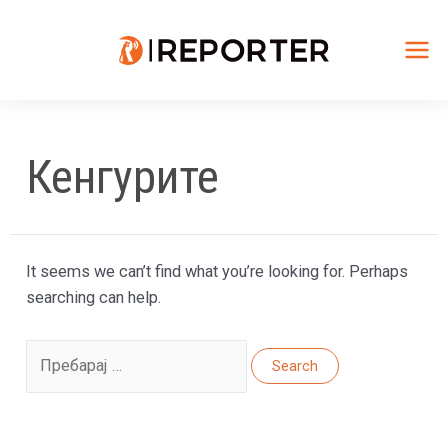
Skip
to
content
Mai
Me
Кенгурите
It seems we can’t find what you’re looking for. Perhaps
searching can help.
Search
for: