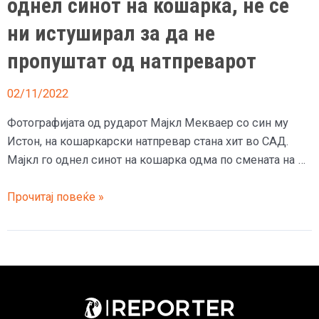
однел синот на кошарка, не се
ни истуширал за да не
пропуштат од натпреварот
02/11/2022
Фотографијата од рударот Мајкл Мекваер со син му
Истон, на кошаркарски натпревар стана хит во САД.
Мајкл го однел синот на кошарка одма по смената на …
(Фото)
Прочитај повеќе »
Рудар,
по
завршувањето
со
смената
на