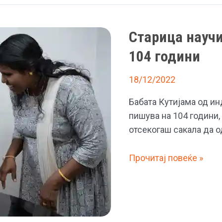
Старица научи
104 години
18/12/2022
Бабата Кутијама од ин
пишува на 104 години
отсекогаш сакала да о
Старица
Прочитај повеќе »
научила
да
чита
и