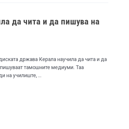
ла да чита и да пишува на
диската држава Керала научила да чита и да
, пишуваат тамошните медиуми. Таа
ди на училиште, …